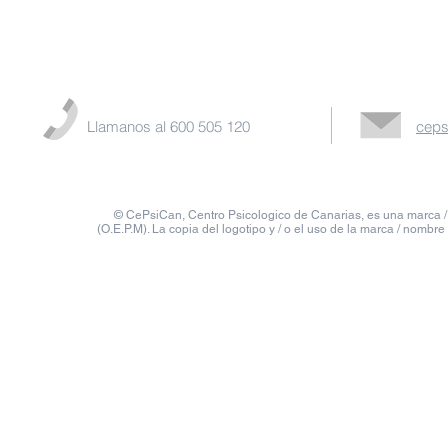
Contamos con el mejor equipo de pro
psicología de la salud, consultános
Llamanos al 600 505 120
ceps
© CePsiCan, Centro Psicologico de Canarias, es una marca / 
(O.E.P.M). La copia del logotipo y / o el uso de la marca / nombre